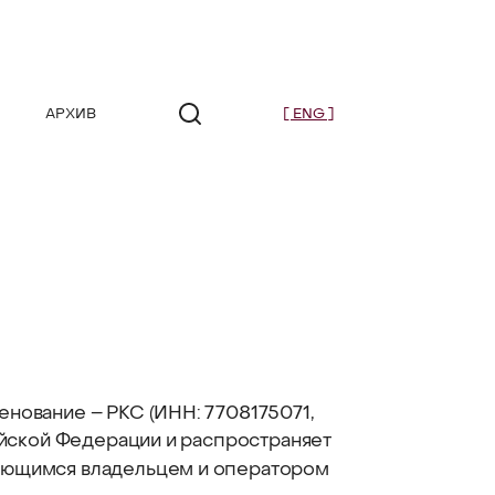
АРХИВ
[ ENG ]
нование – РКС (ИНН: 7708175071,
ийской Федерации и распространяет
ляющимся владельцем и оператором