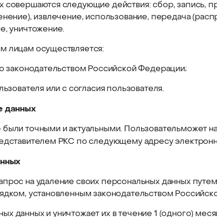
 совершаются следующие действия: сбор, запись, пр
енение), извлечение, использование, передача (расп
е, уничтожение.
м лицам осуществляется:
го законодательством Российской Федерации;
льзователя или с согласия пользователя.
е данных
 были точными и актуальными. Пользовательможет на
редставителем РКС по следующему адресу электрон
анных
апрос на удаление своих персональных данных путе
рядком, установленным законодательством Российск
 данных и уничтожает их в течение 1 (одного) месяц