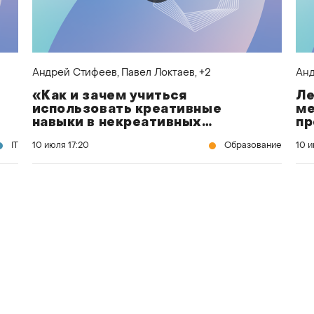
Андрей Стифеев
, Павел Локтаев
, +2
Анд
«Как и зачем учиться
Ле
использовать креативные
ме
навыки в некреативных
пр
индустриях»
Ан
IT
10 июля
17:20
Образование
10 