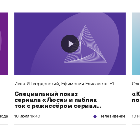
Иван И.Твердовский
, Ефимович Елизавета
, +1
Оле
Специальный показ
«К
сериала «Люся» и паблик
по
ток с режиссёром сериала
Иваном И. Твердовским и
Мода
10 июля
19:40
Телевидение
10 
креативным продюсером и
автором сценария Петром
Внуковым