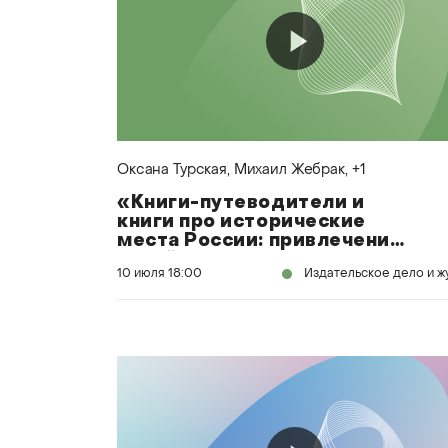
Оксана Турская
, Михаил Жебрак
, +1
«Книги-путеводители и
книги про исторические
места России: привлечение
новой аудитории в
10 июля
18:00
путешествия и новые
открытия местности»