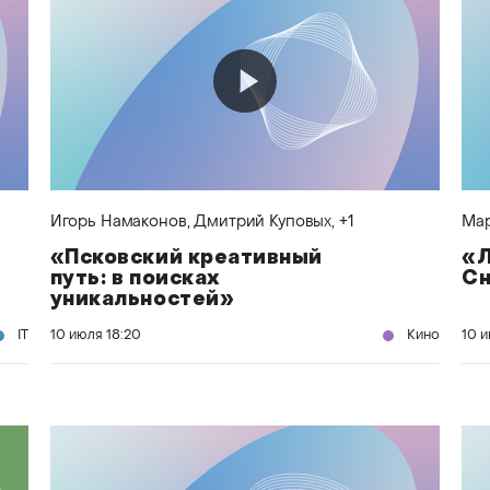
Игорь Намаконов
, Дмитрий Куповых
, +1
Мар
«Псковский креативный
«Л
путь: в поисках
С
уникальностей»
IT
10 июля
18:20
Кино
10 