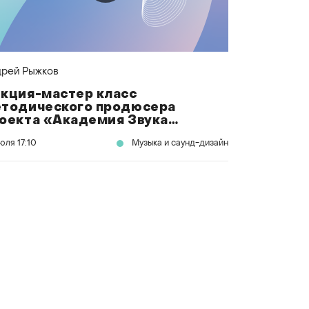
рей Рыжков
кция-мастер класс
тодического продюсера
оекта «Академия Звука»
дрея Рыжкова
июля
17:10
Музыка и саунд-дизайн