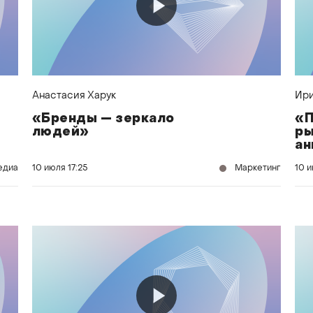
Анастасия Харук
Ири
«Бренды — зеркало
«П
людей»
ры
ан
пр
едиа
10 июля
17:25
Маркетинг
10 
St