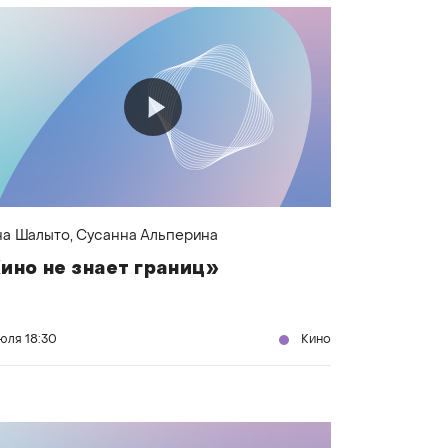
на Шалыто
, Сусанна Альперина
ино не знает границ»
июля
18:30
Кино