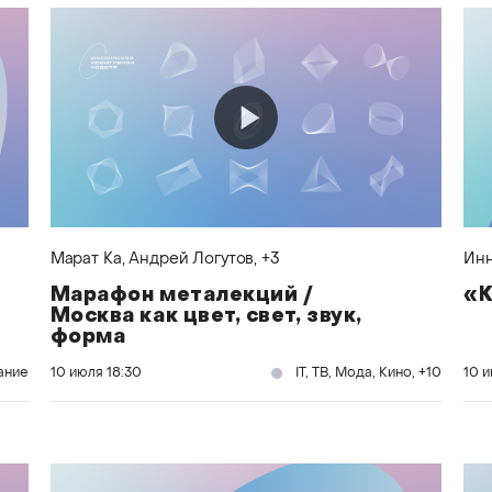
Марат Ка
, Андрей Логутов
, +3
Ин
Марафон металекций /
«К
Москва как цвет, свет, звук,
форма
ание
10 июля
18:30
IT, ТВ, Мода, Кино, +10
10 