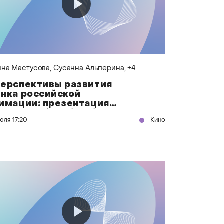
на Мастусова
, Сусанна Альперина
, +4
ерспективы развития
нка российской
имации: презентация
оектов Flip Animation
июля
17:20
Кино
udio»