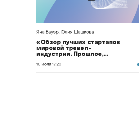
Яна Бауэр
, Юлия Шашкова
«Обзор лучших стартапов
мировой тревел-
индустрии. Прошлое,
настоящее и будущее
10 июля
17:20
тревел-рынка»