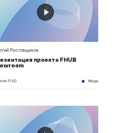
ргий Ростовщиков
езентация проекта FHUB
howroom
июля
17:50
Мода