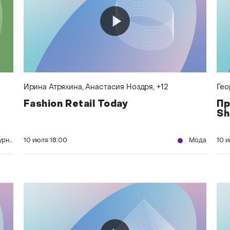
Ирина Атряхина
, Анастасия Ноздря
, +12
Гео
Fashion Retail Today
Пр
S
Издательское дело и журналистика
10 июля
18:00
Мода
10 