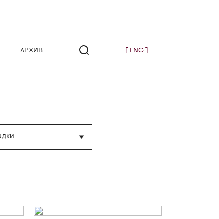
АРХИВ
[ ENG ]
адки