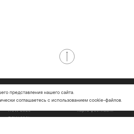
шего представления нашего сайта.
Фестиваль
Новости
тически соглашаетесь
с использованием cookie-файлов.
Видео RCW
Программа
RCW 2020
Карта фестиваля
RCW 2021